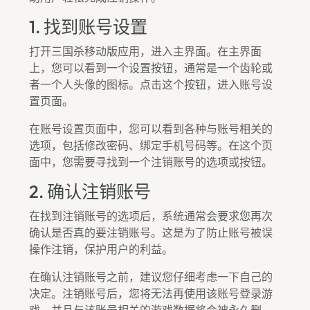
1. 找到账号设置
打开三国杀移动版应用，进入主界面。在主界面
上，您可以看到一个设置按钮，通常是一个齿轮或
者一个人头像的图标。点击这个按钮，进入账号设
置页面。
在账号设置页面中，您可以看到各种与账号相关的
选项，包括修改密码、绑定手机号码等。在这个页
面中，您需要寻找到一个注销账号的选项或按钮。
2. 确认注销账号
在找到注销账号的选项后，系统通常会要求您再次
确认是否真的要注销账号。这是为了防止账号被误
操作注销，保护用户的利益。
在确认注销账号之前，建议您仔细考虑一下自己的
决定。注销账号后，您将无法再使用该账号登录游