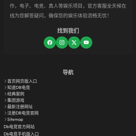
作，电子、电竞、真人等娱乐项目，官方客服全天候在
线为您解答疑问，确保您的娱乐体验流畅无忧！
找到我们
导航
首页网页版入口
知道DB电竞
经典案例
集团游戏
最新注册网址
注册DB电竞官网
Sitemap
Db电竞官方网站
Db电竞手机版入口