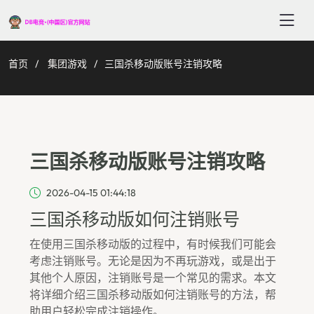
首页
集团游戏
三国杀移动版账号注销攻略
三国杀移动版账号注销攻略
2026-04-15 01:44:18
三国杀移动版如何注销账号
在使用三国杀移动版的过程中，有时候我们可能会
考虑注销账号。无论是因为不再玩游戏，或是出于
其他个人原因，注销账号是一个常见的需求。本文
将详细介绍三国杀移动版如何注销账号的方法，帮
助用户轻松完成注销操作。