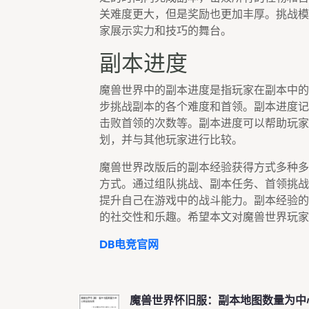
关难度更大，但是奖励也更加丰厚。挑战模
家展示实力和技巧的舞台。
副本进度
魔兽世界中的副本进度是指玩家在副本中的
步挑战副本的各个难度和首领。副本进度记
击败首领的次数等。副本进度可以帮助玩家
划，并与其他玩家进行比较。
魔兽世界改版后的副本经验获得方式多种多
方式。通过组队挑战、副本任务、首领挑战
提升自己在游戏中的战斗能力。副本经验的
的社交性和乐趣。希望本文对魔兽世界玩家
DB电竞官网
魔兽世界怀旧服：副本地图数量为中