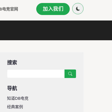
加入我们
B电竞官网
搜索
导航
知道DB电竞
经典案例