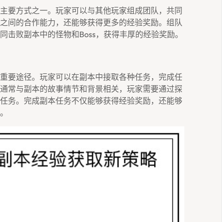
主要方式之一。玩家可以与其他玩家组成团队，共同
之间的合作能力，还能够获得更多的经验奖励。组队
同击败副本中的怪物和Boss，获得丰厚的经验奖励。
重要途径。玩家可以在副本中接取各种任务，完成任
通常与副本的故事情节和背景相关，玩家需要通过探
任务。完成副本任务不仅能够获得经验奖励，还能够
。