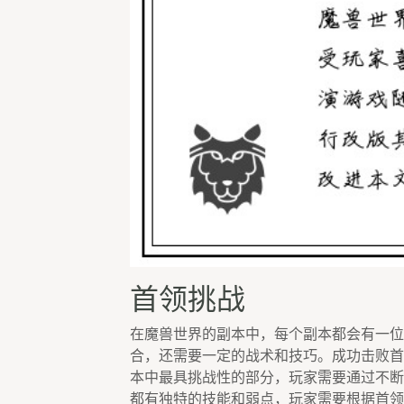
首领挑战
在魔兽世界的副本中，每个副本都会有一位
合，还需要一定的战术和技巧。成功击败首
本中最具挑战性的部分，玩家需要通过不断
都有独特的技能和弱点，玩家需要根据首领