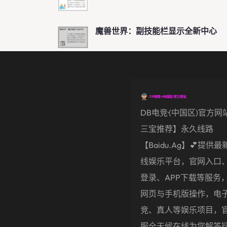
魔兽世界：副技能栏显示全新中心
DB电竞·(中国区)官方网站
三宝推荐】永久线路
【baidu.ag】💕提供
线娱乐平台，官网入口
登录、APP下载等服务
网页与手机版操作，电
竞、真人等娱乐项目，
服全天候在线为您解答