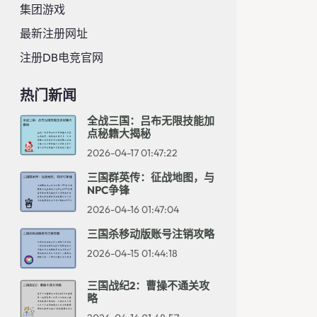
集团游戏
最新注册网址
注册DB电竞官网
热门新闻
全战三国：吕布无限技能加
点秘籍大揭秘
2026-04-17 01:47:22
三国群英传：征战地图，与
NPC争锋
2026-04-16 01:47:04
三国杀移动版账号注销攻略
2026-04-15 01:44:18
三国战纪2：曹操不通关攻
略