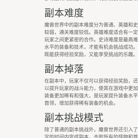
副本难度
魔兽世界中的副本难度分为普通、英雄和史
较弱，通关难度较低。英雄难度适合有一定
玩家之间更紧密的合作。史诗难度是最高难
水平的装备和技术，才能有机会挑战成功。
既能获得经验奖励，又能享受挑战的乐趣。
副本掉落
在副本中，玩家不仅可以获得经验奖励，还
以提升玩家的战斗能力，使其在游戏中更加
装备更加稀有和强大，是玩家提升装备水平
首领，增加获得稀有装备的机会。
副本挑战模式
除了普通的副本挑战外，魔兽世界还引入了
定的时间内完成副本，击败所有的怪物和首