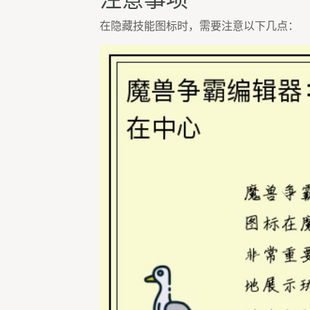
在隐藏技能图标时，需要注意以下几点：