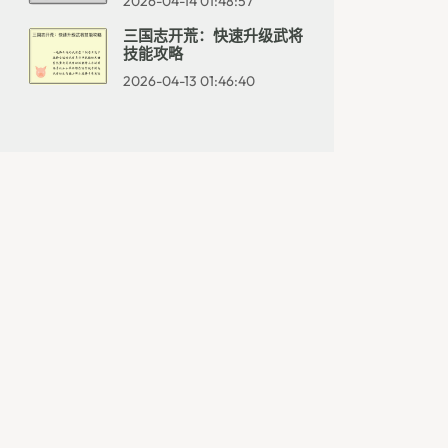
2026-04-14 01:48:57
三国志开荒：快速升级武将
技能攻略
2026-04-13 01:46:40