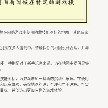
果你想在网络游戏中使用隐藏技能图标的地图，其他玩家
，特别是在多人游戏中。请确保你的地图设计合理，并与
识技能，特别是对于新手玩家来说。请在地图中提供足够
。
技能图标，为游戏增加一些新的挑战和乐趣。在使用
和玩家体验，确保地图的设计合理和易于理解。希望
目标，并创造出更加有趣的游戏体验。